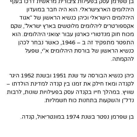
בן שפרמן עסק בפעילות ציבורית מראשית דרכו בענף
היהלומים הארצישראלי. הוא היה חבר במועדון
היהלומים הישראלי וכיהן כנשיא הראשון של "אגוד
אקספורטרים ליהלומים מלוטשים בארץ ישראל", שקם
מכוח חוק מנדטורי כארגון עבור יצואני היהלומים. הוא
התפטר מתפקיד זה ב – 1946, כאשר נבחר לכהן
כנשיא הראשון של בורסת היהלומים א"י, שפעל
להקמתה.
כיהן כנשיא הבורסה עד שנת 1951 ובשנת 1952 היגר
לקנדה ומאז חילק את זמנו בין קנדה למדינת הולדתו –
שוויץ. במהלך חייו בקנדה עסק בפעילויות שונות, לרבות
נדל"ן והשקעות בתחנות כוח חשמליות.
בן שפרמן נפטר בשנת 1974 במונטריאול, קנדה.