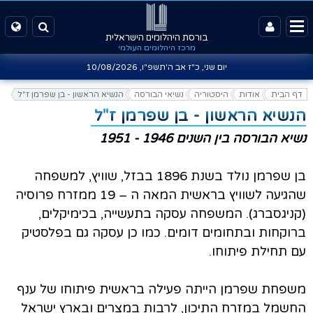
בורסת היהלומים הישראלית
מרכז היהלומים העולמי
יום שני, כ"ז אב ה'תשפ"ו,
10/08/2026
דף הבית
אודות
היסטוריה
נשיאי הבורסה
הנשיא הראשון - בן שפרמן ז"ל
הנשיא הראשון - בן שפרמן ז"ל
נשיא הבורסה בין השנים 1946 - 1951
בן שפרמן נולד בשנת 1896 בבזל, שוויץ, למשפחה
שהגיעה לשוויץ בראשית המאה ה – 19 ממזרח פרוסיה
(קניגסברג). המשפחה עסקה בתעשייה, בכימיקלים,
ברוקחות ובתחומים דומים. כמו כן עסקה גם בפלסטיק
עם תחילת פיתוחו.
משפחת שפרמן הייתה פעילה בראשית פיתוחו של ענף
החשמל במזרח התיכון, לרבות במצרים ובארץ ישראל