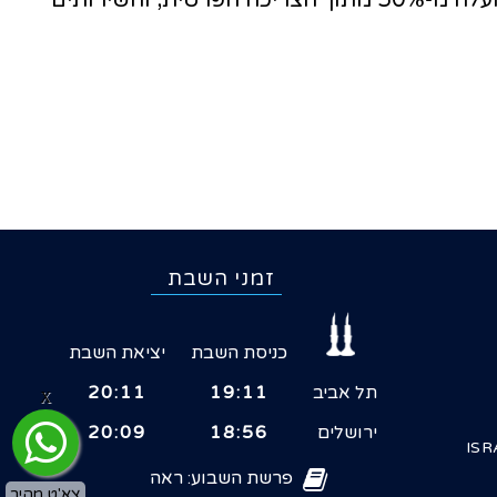
השר ישי מציין כי החלק של הצריכה הפרטית בתמ"ג עומד על כ- 58 אחוז מהתמ"ג. ייצור מקומי מספק למעלה מ-50% מתוך הצריכה הפרטית, והשירותים
זמני השבת
כניסת השבת
יציאת השבת
תל אביב
19:11
20:11
X
ירושלים
18:56
20:09
ISR
פרשת השבוע: ראה
צא'ט מהיר