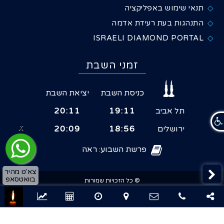
תנאי שימוש באפליקציה
התנהגות בעת רעידת אדמה
ISRAELI DIAMOND PORTAL
זמני השבת
כניסת השבת
יציאת השבת
תל אביב
19:11
20:11
ירושלים
18:56
20:09
X
פרשת השבוע: ראה
צא'ט מהיר
בוואטסאפ
© כל הזכויות שמורות
×
שיתוף
לבורסת היהלומים הישראלית 2026
שרקור - פיתוח תוכנה ובניית אתרים