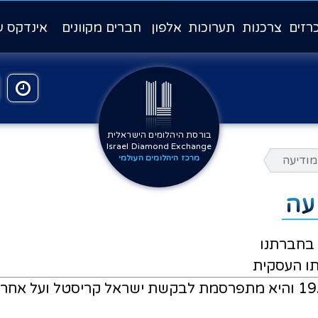
רזים
צרכנות
תערוכות
אלפון
חברים מקוונים
אינדקס ע
בורסת היהלומים הישראלית
Israel Diamond Exchange
מודיעה
מרכז היהלומים העולמי
עה
תו העסקית
הודעה זו התקבלה במחלקה המשפטית ביום 19.5.13 והיא מתפרסמת לבקשת י