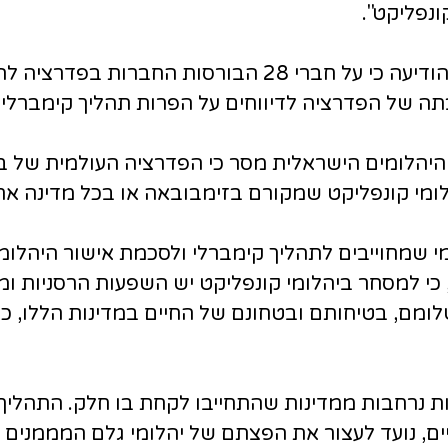
ונפליקט".
הפדרציה העולמית של בורסות היהלומים (WFDB) הודיעה כי 
ם כנשיא בורסת היהלומים הישראלית מסר כי הפדרציה העולמי
ומי קונפליקט שמקורם בזימבובאה או בכל מדינה אח
כמי שמחוייבים לתהליך קימברלי ולסכמת אישור היהלו
 כי למסחר ביהלומי קונפליקט יש השפעות הרסניות 
לומם, בטיחותם ובטחונם של החיים במדינות הללו, כ
מברלי לאישור יהלומי גלם (KPSC) דרישות נרחבות ממדינות שהתחייבו לק
ים, נועד לעצור את הפצתם של יהלומי גלם המממני