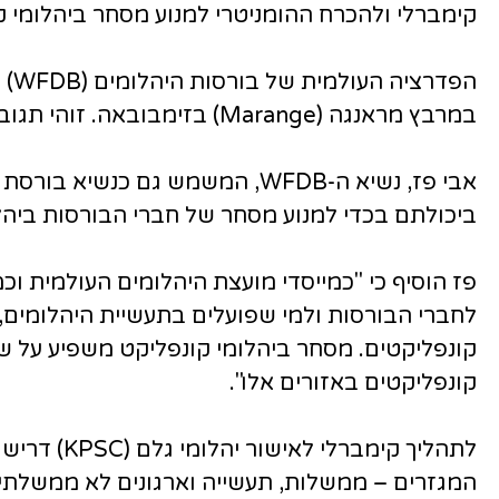
קימברלי ולהכרח ההומניטרי למנוע מסחר ביהלומי ק
במרבץ מראנגה (Marange) בזימבובאה. זוהי תגובתה של הפדרציה לדיווחים על הפרות תהליך קימברלי במכרה זה.
אבי פז, נשיא ה-WFDB, המשמש ג
ביכולתם בכדי למנוע מסחר של חברי הבורסות ביהל
פז הוסיף כי "כמייסדי מועצת היהלומים העולמית ו
לחברי הבורסות ולמי שפועלים בתעשיית היהלומים,
קונפליקטים. מסחר ביהלומי קונפליקט משפיע על ש
קונפליקטים באזורים אלו".
לתהליך קי
המגזרים – ממשלות, תעשייה וארגונים לא ממשלתי