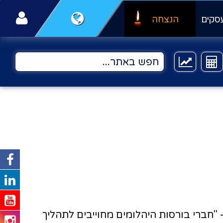
סקים
הנצחה
קורם במרבץ Marange. אבי פז, נשיא הפדרציה - "חברי בורסות היהלומים מחוייבים לתהליך