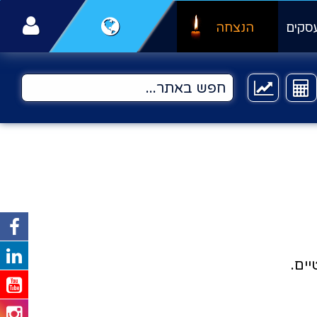
סקים
הנצחה
יים.