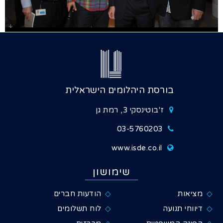
גלרייה - קוקטייל שבוע הגלם 12.3.2014, 1
מתוך 34
בורסת היהלומים הישראלית
ז'בוטינסקי 3, רמת גן
03-5760203
www.isde.co.il
שימושון
מציאות
הודעות חברים
דיווחי תנועה
לוח תשלומים