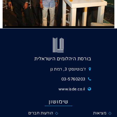
גלרייה - קוקטייל פתיחת השבוע הבינלאומי
- מלון ליאונרדו סיטי טוואר 31.8.2015, 1
מתוך 29
בורסת היהלומים הישראלית
ז'בוטינסקי 3, רמת גן
03-5760203
www.isde.co.il
שימושון
מציאות
הודעות חברים