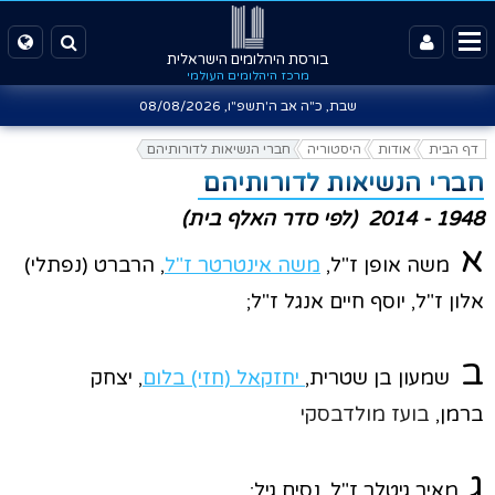
בורסת היהלומים הישראלית
מרכז היהלומים העולמי
שבת, כ"ה אב ה'תשפ"ו,
08/08/2026
דף הבית
אודות
היסטוריה
חברי הנשיאות לדורותיהם
חברי הנשיאות לדורותיהם
1948 - 2014 (לפי סדר האלף בית)
א
משה אופן ז"ל,
משה אינטרטר ז"ל
, הרברט (נפתלי)
אלון ז"ל, יוסף חיים אנגל ז"ל;
ב
שמעון בן שטרית,
יחזקאל (חזי) בלום
, יצחק
ברמן,
בועז מולדבסקי
ג
מאיר גיטלר ז"ל, נסים גיל;